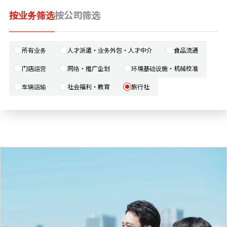
按业务筛选
按公司筛选
新闻
所有业务
人才派遣・业务外包・人才中介
食品流通
咨询
门店运营
网络・推广企划
环境基础设施・机械校准
车辆运输
社会福利・教育
旅行社