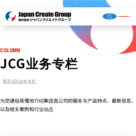
总经理
公司概
集团公
COLUMN
JCG业务专栏
人才派
业务外
首页
JCG业务专栏
门店运
（直营
为您通俗易懂地介绍集团各公司的服务与产品特点、最新信息，
环境基
以及相关案例和行业动态
机械校
社会福
JCG业