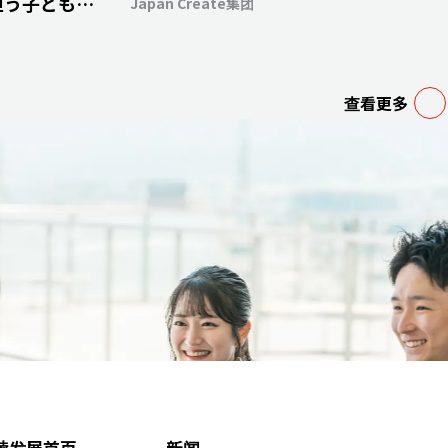
担う子どもた
Japan Create集团
ける未来へ～
查看更多
续发展首页
新闻