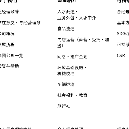
总经理致辞
人才派遣・
总经
业务外包・人才中介
存在意义・与经营理念
基本
食品流通
公司概况
SDG
门店运营（直营・受托・加
发展历程
可持
盟）
集团公司一览
CSR
网络・推广企划
投资与赞助
环境基础设施・
机械校准
车辆运输
社会福利・教育
旅行社