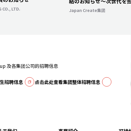
結のお知らせ～次世代を
ちがスポーツを通じて輝
 CO., LTD.
Japan Create集团
e Group 及各集团公司的招聘信息
生招聘信息
点击此处查看集团整体招聘信息
关于我们
事業紹介
可持