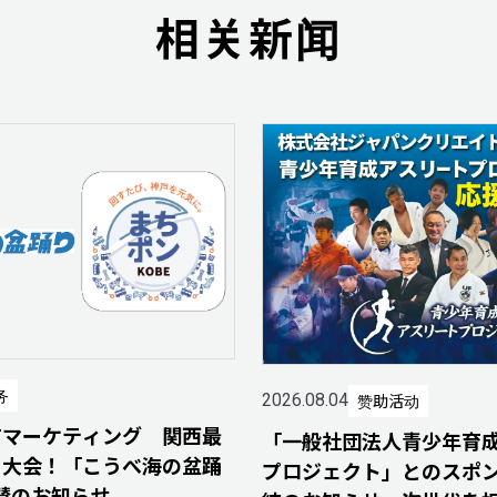
相关新闻
务
赞助活动
2026.08.04
Tマーケティング 関西最
「一般社団法人青少年育
り大会！「こうべ海の盆踊
プロジェクト」とのスポ
協賛のお知らせ