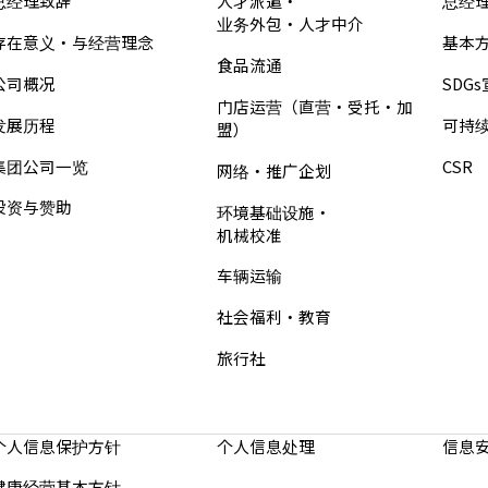
总经理致辞
人才派遣・
总经
业务外包・人才中介
存在意义・与经营理念
基本
食品流通
公司概况
SDG
门店运营（直营・受托・加
发展历程
可持
盟）
集团公司一览
CSR
网络・推广企划
投资与赞助
环境基础设施・
机械校准
车辆运输
社会福利・教育
旅行社
个人信息保护方针
个人信息处理
信息
健康经营基本方针