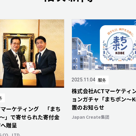
服务
2025.11.04
株式会社ACTマーケティ
务
ョンガチャ「まちポン～K
置のお知らせ
Tマーケティング 「まち
E～」で寄せられた寄付金
Japan Create集团
市へ贈呈
 CO., LTD.