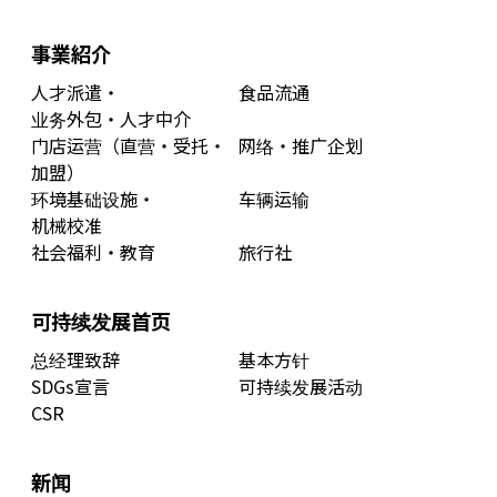
事業紹介
人才派遣・
食品流通
业务外包・人才中介
门店运营（直营・受托・
网络・推广企划
加盟）
环境基础设施・
车辆运输
机械校准
社会福利・教育
旅行社
可持续发展首页
总经理致辞
基本方针
SDGs宣言
可持续发展活动
CSR
新闻