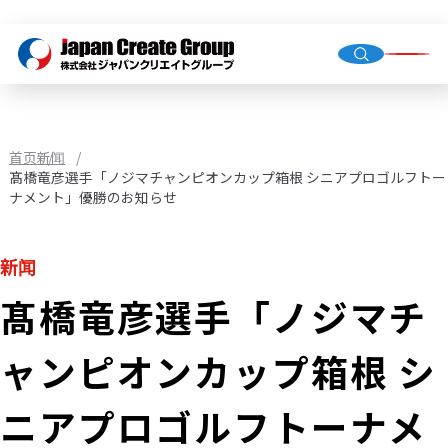
总经理
公司概
集团公
首页
新闻
髙橋竜彦選手「ノジマチャンピオンカップ箱根 シニアプロゴルフトー
ナメント」優勝のお知らせ
人才派
业务外
新闻
门店运
髙橋竜彦選手「ノジマチ
（直营
环境基
ャンピオンカップ箱根 シ
机械校
社会福
ニアプロゴルフトーナメ
JCG业