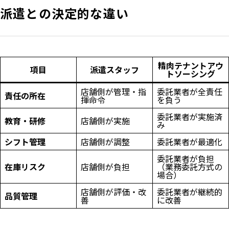
派遣との決定的な違い
精肉テナントアウ
項目
派遣スタッフ
トソーシング
店舗側が管理・指
委託業者が全責任
責任の所在
揮命令
を負う
委託業者が実施済
教育・研修
店舗側が実施
み
シフト管理
店舗側が調整
委託業者が最適化
委託業者が負担
在庫リスク
店舗側が負担
（業務委託方式の
場合）
店舗側が評価・改
委託業者が継続的
品質管理
善
に改善