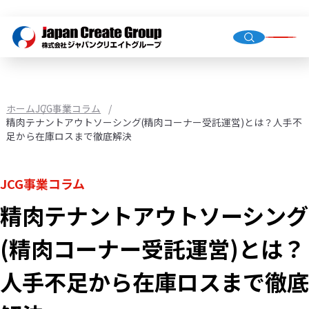
トップ
会社概
グルー
ホーム
JCG事業コラム
精肉テナントアウトソーシング(精肉コーナー受託運営)とは？人手不
足から在庫ロスまで徹底解決
人材派
業務請
JCG事業コラム
店舗運
精肉テナントアウトソーシング
（直営・
環境イ
(精肉コーナー受託運営)とは？
機械校
社会福
人手不足から在庫ロスまで徹底
JCG事