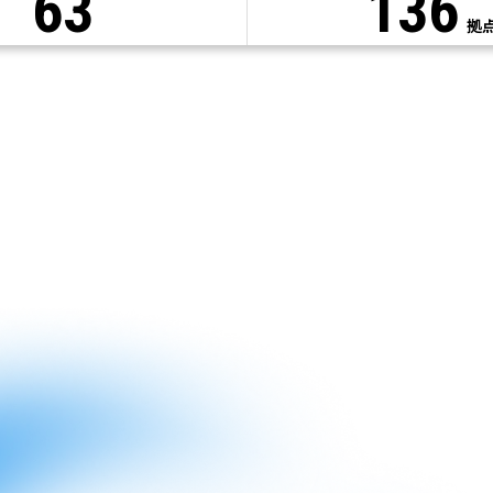
63
136
拠