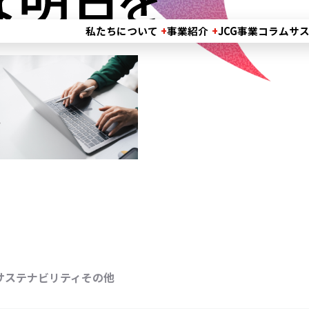
私たちについて
事業紹介
JCG事業コラム
サ
を創る力となる。
拓く。
サステナビリティ
その他