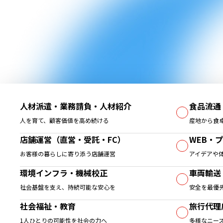
人材派遣・業務請負・人材紹介
食品流通
人を育て、顧客価値を高め続ける
産地から食
店舗運営（直営・受託・FC）
WEB・
お客様の暮らしに寄り添う店舗運営
アイデアや
環境インフラ・機械校正
車両輸送
社会基盤を支え、持続可能な安心を
安全を最優
社会福祉・教育
旅行代理
1人ひとりの可能性を社会の力へ
多様なニー