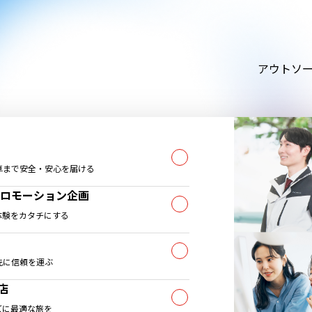
アウトソ
卓まで安全・安心を届ける
プロモーション企画
体験をカタチにする
先に信頼を運ぶ
店
ズに最適な旅を