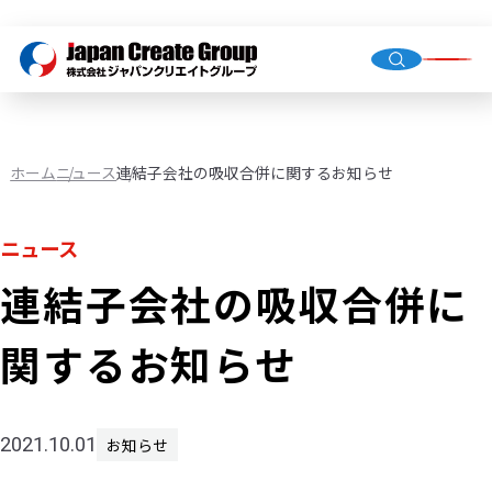
トップ
会社概
グルー
ホーム
ニュース
連結子会社の吸収合併に関するお知らせ
ニュース
人材派
業務請
連結子会社の吸収合併に
店舗運
（直営・
関するお知らせ
環境イ
機械校
社会福
2021.10.01
お知らせ
JCG事