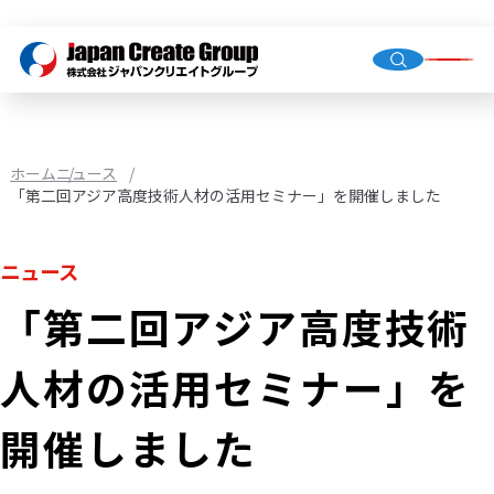
トップ
会社概
グルー
ホーム
ニュース
「第二回アジア高度技術人材の活用セミナー」を開催しました
人材派
ニュース
業務請
「第二回アジア高度技術
店舗運
（直営・
人材の活用セミナー」を
環境イ
機械校
開催しました
社会福
JCG事