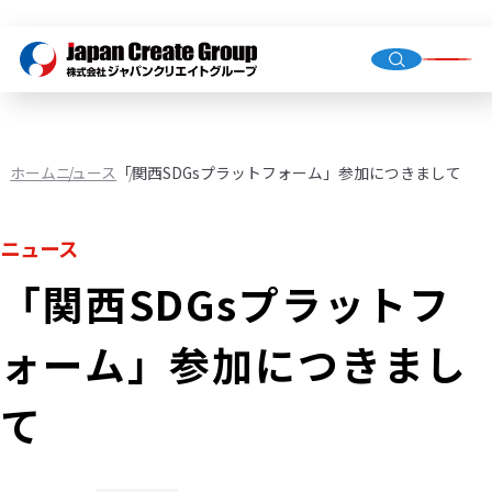
トップ
会社概
グルー
ホーム
ニュース
「関西SDGsプラットフォーム」参加につきまして
ニュース
人材派
業務請
「関西SDGsプラットフ
店舗運
（直営・
ォーム」参加につきまし
環境イ
機械校
て
社会福
JCG事