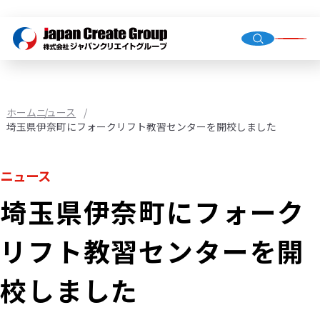
トップ
会社概
グルー
ホーム
ニュース
埼玉県伊奈町にフォークリフト教習センターを開校しました
人材派
ニュース
業務請
埼玉県伊奈町にフォーク
店舗運
（直営・
リフト教習センターを開
環境イ
機械校
校しました
社会福
JCG事