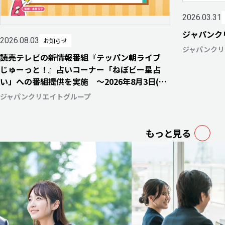
2026.03.31
ジャパンク
2026.08.03
お知らせ
ジャパンクリ
読売テレビの新情報番組『テッパン朝ライブ
じゅーっと！』占いコーナー「ねぼビー星占
い」への番組提供を実施 〜2026年8月3日(月)
より毎週月・水・金曜日にて放送開始〜
ジャパンクリエイトグループ
もっと見る