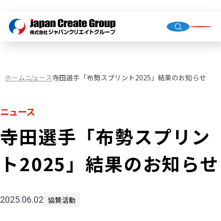
トップ
会社概
グルー
ホーム
ニュース
寺田選手「布勢スプリント2025」結果のお知らせ
ニュース
人材派
業務請
寺田選手「布勢スプリン
店舗運
（直営・
ト2025」結果のお知らせ
環境イ
機械校
社会福
2025.06.02
協賛活動
JCG事