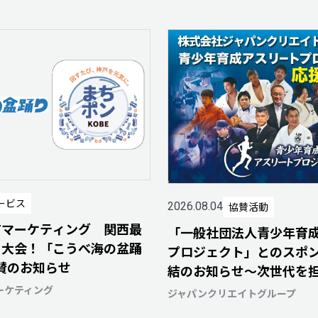
ービス
協賛活動
2026.08.04
Tマーケティング 関西最
「一般社団法人青少年育
り大会！「こうべ海の盆踊
プロジェクト」とのスポ
協賛のお知らせ
結のお知らせ～次世代を
ちがスポーツを通じて輝
ーケティング
ジャパンクリエイトグループ