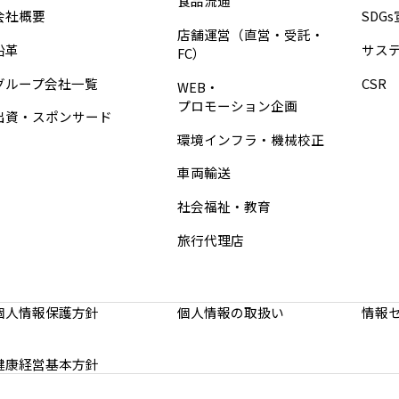
食品流通
会社概要
SDG
店舗運営
（直営・受託・
沿革
サス
FC）
グループ会社一覧
CSR
WEB・
プロモーション企画
出資・スポンサード
環境インフラ・
機械校正
車両輸送
社会福祉・教育
旅行代理店
個人情報保護方針
個人情報の取扱い
情報
健康経営基本方針