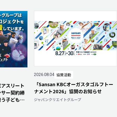
協賛活動
2026.08.04
「Sansan KBCオーガスタゴルフトー
成アスリート
ナメント2026」協賛のお知らせ
ンサー契約締
担う子どもた
ジャパンクリエイトグループ
ける未来へ～