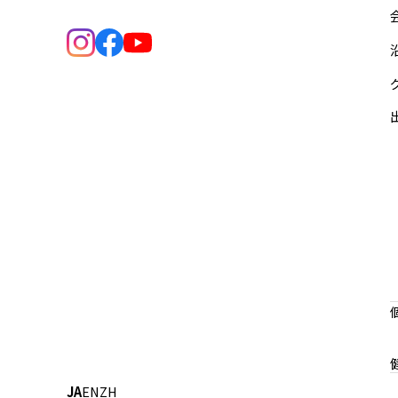
JA
EN
ZH