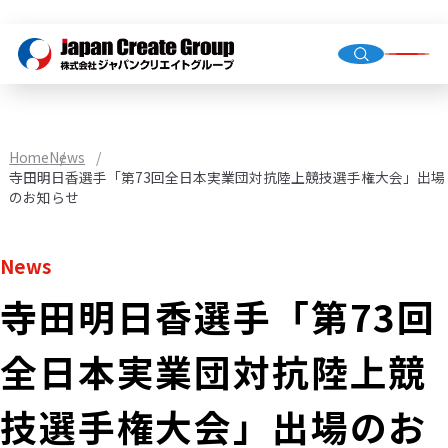
Top Me
Compan
Home
News
Group C
寺田明日香選手「第73回全日本実業団対抗陸上競技選手権大会」出場
のお知らせ
News
Staffing
寺田明日香選手「第73回
Recruit
Store O
全日本実業団対抗陸上競
(Owned,
FC)
技選手権大会」出場のお
Environ
Infrastr