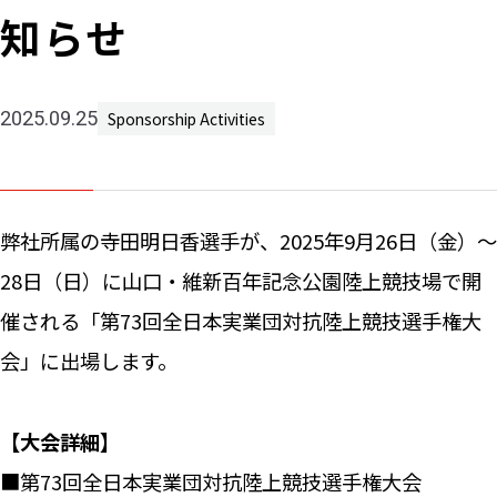
知らせ
Machine 
Social W
Educati
2025.09.25
Sponsorship Activities
JCG Bu
Colum
弊社所属の寺田明日香選手が、2025年9月26日（金）～
News
28日（日）に山口・維新百年記念公園陸上競技場で開
催される「第73回全日本実業団対抗陸上競技選手権大
Contac
会」に出場します。
【大会詳細】
■第73回全日本実業団対抗陸上競技選手権大会