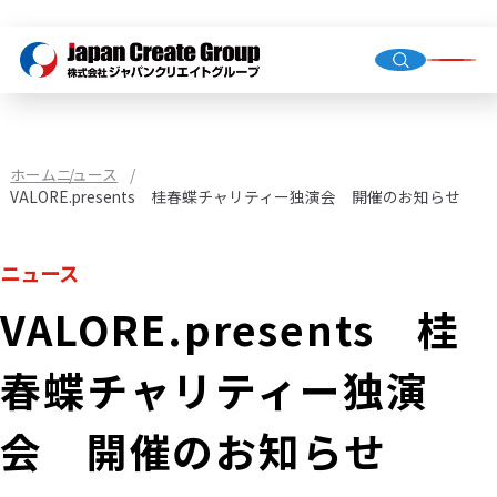
トップ
会社概
グルー
ホーム
ニュース
VALORE.presents 桂春蝶チャリティー独演会 開催のお知らせ
人材派
ニュース
業務請
VALORE.presents 桂
店舗運
（直営・
春蝶チャリティー独演
環境イ
機械校
会 開催のお知らせ
社会福
JCG事