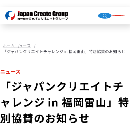
トップ
会社概
グルー
ホーム
ニュース
「ジャパンクリエイトチャレンジ in 福岡雷山」特別協賛のお知らせ
人材派
ニュース
業務請
「ジャパンクリエイトチ
店舗運
（直営・
ャレンジ in 福岡雷山」特
環境イ
機械校
別協賛のお知らせ
社会福
JCG事