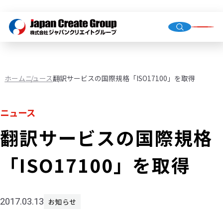
トップ
会社概
グルー
ホーム
ニュース
翻訳サービスの国際規格「ISO17100」を取得
ニュース
人材派
業務請
翻訳サービスの国際規格
店舗運
（直営・
「ISO17100」を取得
環境イ
機械校
社会福
2017.03.13
お知らせ
JCG事