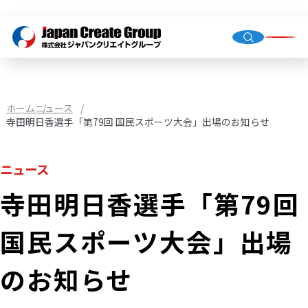
トップ
会社概
グルー
ホーム
ニュース
寺田明日香選手「第79回 国民スポーツ大会」出場のお知らせ
人材派
ニュース
業務請
寺田明日香選手「第79回
店舗運
（直営・
国民スポーツ大会」出場
環境イ
機械校
のお知らせ
社会福
JCG事