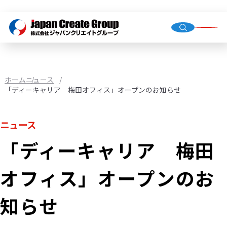
トップ
会社概
グルー
ホーム
ニュース
「ディーキャリア 梅田オフィス」オープンのお知らせ
人材派
ニュース
業務請
「ディーキャリア 梅田
店舗運
（直営・
オフィス」オープンのお
環境イ
機械校
知らせ
社会福
JCG事