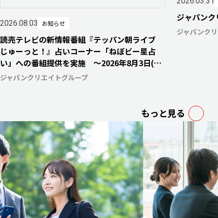
2026.03.31
ジャパンク
2026.08.03
お知らせ
ジャパンクリ
読売テレビの新情報番組『テッパン朝ライブ
じゅーっと！』占いコーナー「ねぼビー星占
い」への番組提供を実施 〜2026年8月3日(月)
より毎週月・水・金曜日にて放送開始〜
ジャパンクリエイトグループ
もっと見る