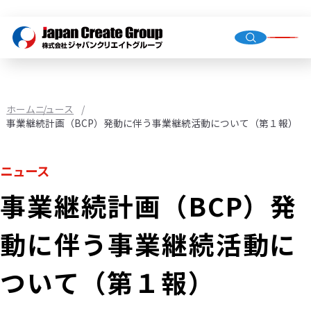
トップ
会社概
グルー
ホーム
ニュース
事業継続計画（BCP）発動に伴う事業継続活動について（第１報）
人材派
ニュース
業務請
事業継続計画（BCP）発
店舗運
（直営・
動に伴う事業継続活動に
環境イ
機械校
ついて（第１報）
社会福
JCG事