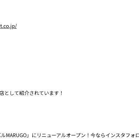
t.co.jp/
。
店として紹介されています！
ルMARUGO」にリニューアルオープン！今ならインスタフォ