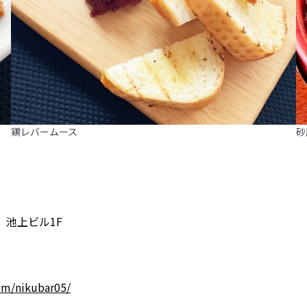
鶏レバームース
砂
上ビル1F
om/nikubar05/