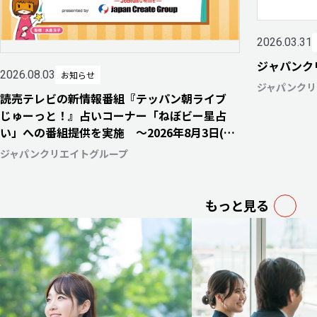
2026.03.31
ジャパンク
2026.08.03
お知らせ
ジャパンクリ
読売テレビの新情報番組『テッパン朝ライブ
じゅーっと！』占いコーナー「ねぼビー星占
い」への番組提供を実施 〜2026年8月3日(月)
より毎週月・水・金曜日にて放送開始〜
ジャパンクリエイトグループ
もっと見る