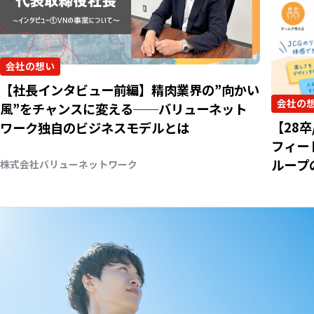
会社の想い
【社長インタビュー前編】精肉業界の”向かい
会社の
風”をチャンスに変える──バリューネット
【28
ワーク独自のビジネスモデルとは
フィー
ループ
株式会社バリューネットワーク