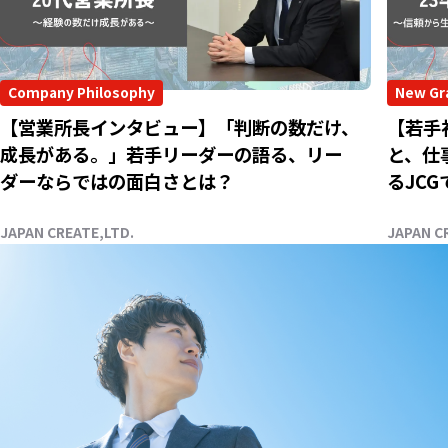
Company Philosophy
New Gr
【営業所長インタビュー】「判断の数だけ、
【若手
成長がある。」若手リーダーの語る、リー
と、仕
ダーならではの面白さとは？
るJC
JAPAN CREATE,LTD.
JAPAN C