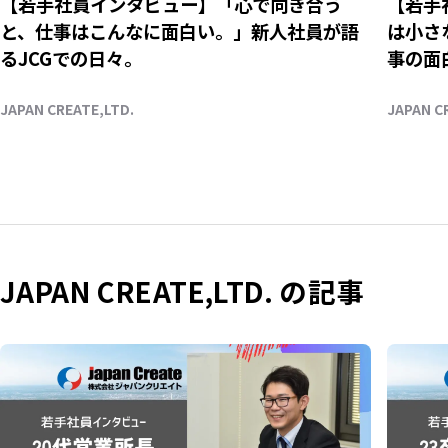
【若手社員インタビュー】「心で向き合う
【若手
と、仕事はこんなに面白い。」新人社員が語
は小さ
るJCGでの日々。
事の面
JAPAN CREATE,LTD.
JAPAN C
JAPAN CREATE,LTD. の記事