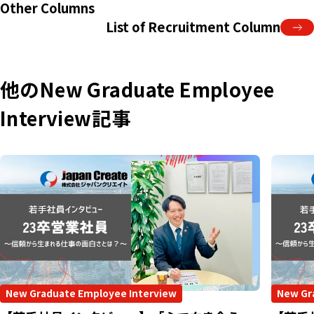
Other Columns
List of Recruitment Column
他のNew Graduate Employee
Interview記事
New Graduate Employee Interview
New Gr