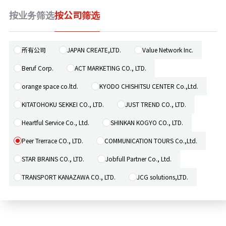
按业务筛选
按公司筛选
新闻
所有公司
JAPAN CREATE,LTD.
Value Network Inc.
咨询
Beruf Corp.
ACT MARKETING CO., LTD.
orange space co.ltd.
KYODO CHISHITSU CENTER Co.,Ltd.
KITATOHOKU SEKKEI CO., LTD.
JUST TREND CO., LTD.
Heartful Service Co., Ltd.
SHINKAN KOGYO CO., LTD.
Peer Trerrace CO., LTD.
COMMUNICATION TOURS Co.,Ltd.
STAR BRAINS CO., LTD.
Jobfull Partner Co., Ltd.
TRANSPORT KANAZAWA CO., LTD.
JCG solutions,LTD.