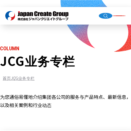
总经理
公司概
集团公
COLUMN
JCG业务专栏
人才派
业务外
首页
JCG业务专栏
门店运
（直营
为您通俗易懂地介绍集团各公司的服务与产品特点、最新信息，
环境基
以及相关案例和行业动态
机械校
社会福
JCG业