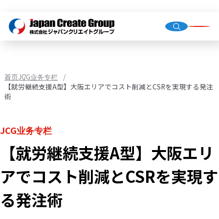
总经理
公司概
集团公
首页
JCG业务专栏
【就労継続支援A型】大阪エリアでコスト削減とCSRを実現する発注
術
人才派
业务外
JCG业务专栏
门店运
【就労継続支援A型】大阪エリ
（直营
环境基
アでコスト削減とCSRを実現す
机械校
社会福
る発注術
JCG业