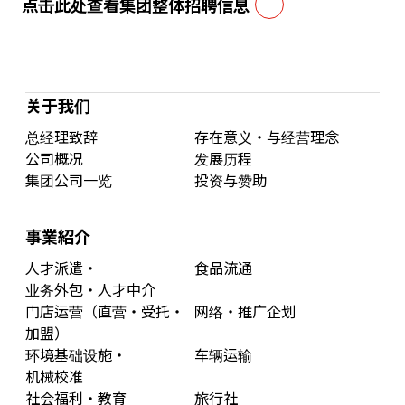
点击此处查看集团整体招聘信息
关于我们
总经理致辞
存在意义・与经营理念
公司概况
发展历程
集团公司一览
投资与赞助
事業紹介
人才派遣・
食品流通
业务外包・人才中介
门店运营（直营・受托・
网络・推广企划
加盟）
环境基础设施・
车辆运输
机械校准
社会福利・教育
旅行社