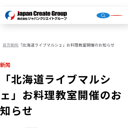
总经理
公司概
集团公
首页
新闻
「北海道ライブマルシェ」お料理教室開催のお知らせ
新闻
人才派
业务外
「北海道ライブマルシ
门店运
（直营
ェ」お料理教室開催のお
环境基
机械校
知らせ
社会福
JCG业