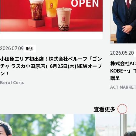
2026.07.09
服务
2026.05.20
小田原エリア初出店！株式会社ベルーフ「ゴン
株式会社A
チャ ラスカ小田原店」6月25日(木)NEWオープ
KOBE～
ン！
贈呈
Beruf Corp.
ACT MARKETI
查看更多