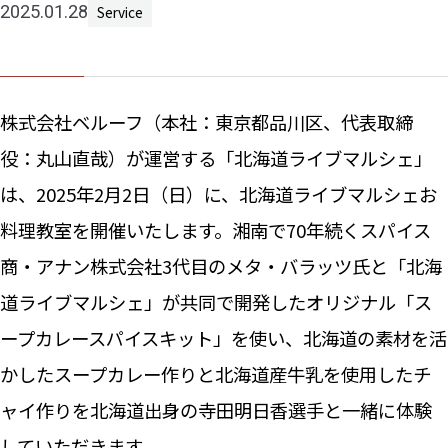
2025.01.28
Service
Machine 
Social W
Educati
株式会社ベルーフ（本社：東京都品川区、代表取締
JCG Bu
Colum
役：丸山直哉）が運営する「北海道ライブマルシェ」
は、2025年2月2日（日）に、北海道ライブマルシェお
料理教室を開催いたします。湘南で70年続くスパイス
News
商・アナン株式会社3代目のメタ・バラッツ氏と「北海
道ライブマルシェ」が共同で開発したオリジナル「ス
Contac
ープカレースパイスキット」を使い、北海道の素材を活
かしたスープカレー作りと北海道産牛乳を使用したチ
ャイ作りを北海道出身の寺田明日香選手と一緒に体験
していただきます。