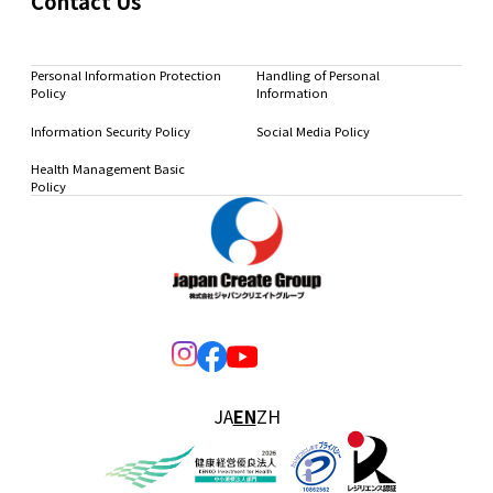
Contact Us
Personal Information Protection
Handling of Personal
Policy
Information
Information Security Policy
Social Media Policy
Health Management Basic
Policy
JA
EN
ZH