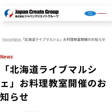
Top Me
Compan
Home
News
「北海道ライブマルシェ」お料理教室開催のお知らせ
Group C
News
「北海道ライブマルシ
Staffing
Recruit
ェ」お料理教室開催のお
Store O
(Owned,
知らせ
FC)
Environ
Infrastr