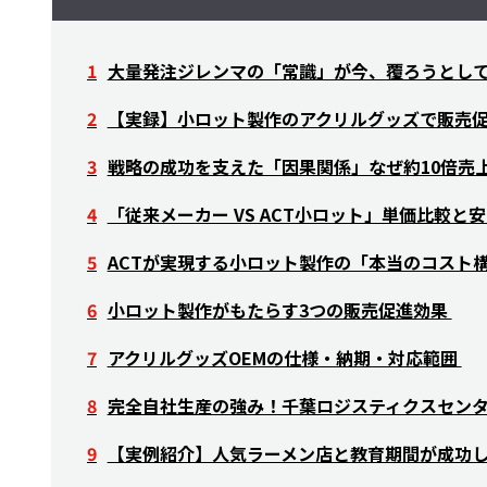
大量発注ジレンマの「常識」が今、覆ろうとし
【実録】小ロット製作のアクリルグッズで販売
戦略の成功を支えた「因果関係」なぜ約10倍売
「従来メーカー VS ACT小ロット」単価比較と
ACTが実現する小ロット製作の「本当のコスト
小ロット製作がもたらす3つの販売促進効果
アクリルグッズOEMの仕様・納期・対応範囲
完全自社生産の強み！千葉ロジスティクスセン
【実例紹介】人気ラーメン店と教育期間が成功し