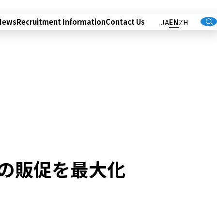
News
Recruitment Information
Contact Us
JA
EN
ZH
業の販促を最大化