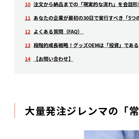
注文から納品までの「現実的な流れ」を会話形
あなたの企業が最初の30日で実行すべき「5つ
よくある質問（FAQ）
段階的成長戦略！グッズOEMは「投資」である
【お問い合わせ】
大量発注ジレンマの「