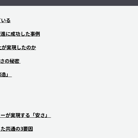
ている
促進に成功した事例
上が実現したのか
安さの秘密
構造」
ターが実現する「安さ」
た共通の3要因