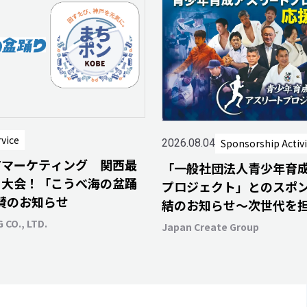
rvice
Sponsorship Activi
2026.08.04
Tマーケティング 関西最
「一般社団法人青少年育
り大会！「こうべ海の盆踊
プロジェクト」とのスポ
協賛のお知らせ
結のお知らせ～次世代を
ちがスポーツを通じて輝
 CO., LTD.
Japan Create Group