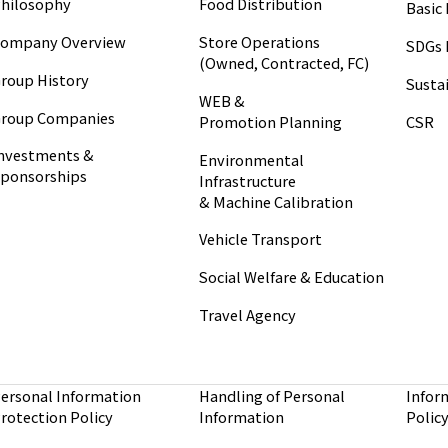
hilosophy
Food Distribution
Basic 
ompany Overview
Store Operations
SDGs 
(Owned, Contracted, FC)
roup History
Sustai
WEB &
roup Companies
CSR
Promotion Planning
nvestments &
Environmental
ponsorships
Infrastructure
& Machine Calibration
Vehicle Transport
Social Welfare & Education
Travel Agency
ersonal Information
Handling of Personal
Infor
rotection Policy
Information
Polic