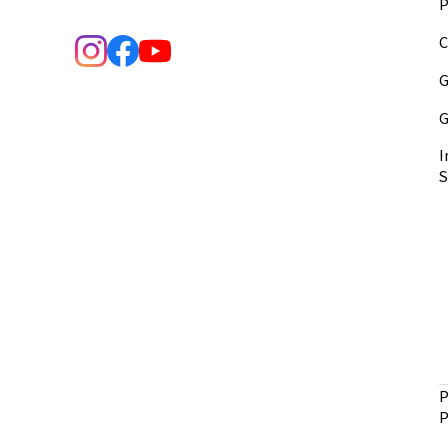
P
C
G
G
I
S
P
P