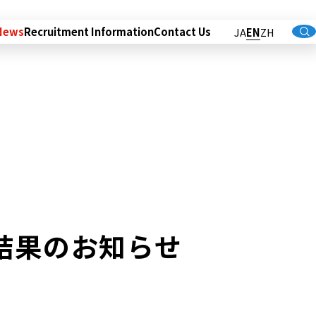
News
Recruitment Information
Contact Us
JA
EN
ZH
結果のお知らせ