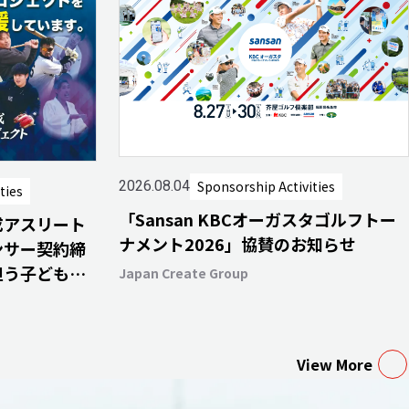
Sponsorship Activities
2026.08.04
ties
「Sansan KBCオーガスタゴルフトー
成アスリート
ナメント2026」協賛のお知らせ
ンサー契約締
担う子どもた
Japan Create Group
ける未来へ～
View More