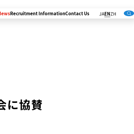
News
Recruitment Information
Contact Us
JA
EN
ZH
会に協賛