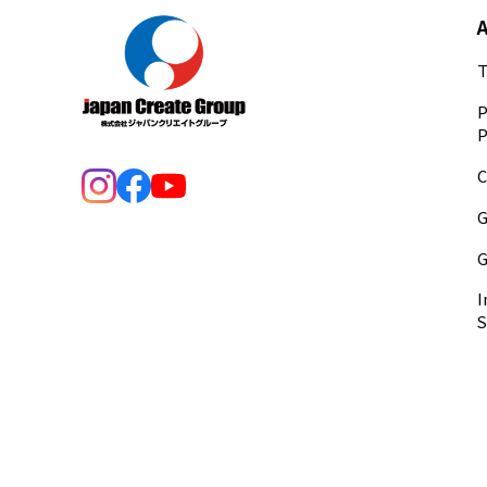
T
P
P
C
G
G
I
S