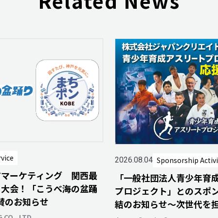
Related News
rvice
Sponsorship Activi
2026.08.04
Tマーケティング 関西最
「一般社団法人青少年育
り大会！「こうべ海の盆踊
プロジェクト」とのスポ
協賛のお知らせ
結のお知らせ～次世代を
ちがスポーツを通じて輝
 CO., LTD.