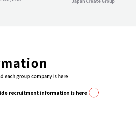
Japan Create Group
rmation
nd each group company is here
de recruitment information is here