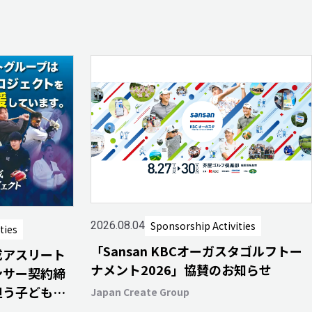
Sponsorship Activities
2026.08.04
ties
「Sansan KBCオーガスタゴルフトー
成アスリート
ナメント2026」協賛のお知らせ
ンサー契約締
担う子どもた
Japan Create Group
ける未来へ～