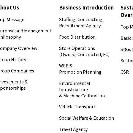
About Us
Business Introduction
Susta
Over
op Message
Staffing, Contracting,
Recruitment Agency
Top M
urpose and Management
hilosophy
Food Distribution
Basic 
ompany Overview
Store Operations
SDGs 
(Owned, Contracted, FC)
roup History
Sustai
WEB &
roup Companies
CSR
Promotion Planning
nvestments &
Environmental
ponsorships
Infrastructure
& Machine Calibration
Vehicle Transport
Social Welfare & Education
Travel Agency