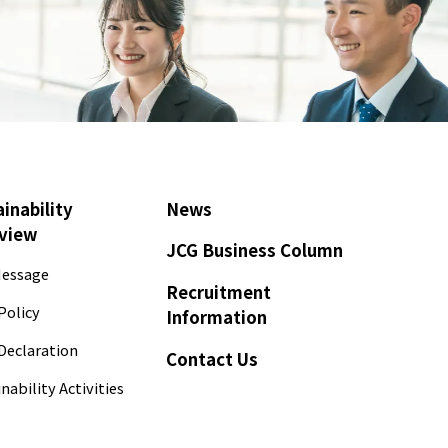
inability
News
view
JCG Business Column
essage
Recruitment
Policy
Information
Declaration
Contact Us
nability Activities