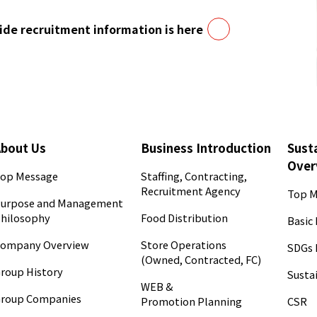
de recruitment information is here
About Us
Business Introduction
Susta
Over
op Message
Staffing, Contracting,
Recruitment Agency
Top M
urpose and Management
hilosophy
Food Distribution
Basic 
ompany Overview
Store Operations
SDGs 
(Owned, Contracted, FC)
roup History
Sustai
WEB &
roup Companies
CSR
Promotion Planning