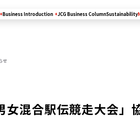
Business Introduction
JCG Business Column
Sustainability
らせ
男女混合駅伝競走大会」