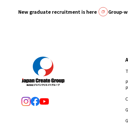
New graduate recruitment is here
Group-wi
T
P
P
C
G
G