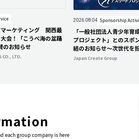
rvice
Sponsorship Activi
2026.08.04
Tマーケティング 関西最
「一般社団法人青少年育
り大会！「こうべ海の盆踊
プロジェクト」とのスポ
協賛のお知らせ
結のお知らせ～次世代を
ちがスポーツを通じて輝
 CO., LTD.
Japan Create Group
rmation
nd each group company is here