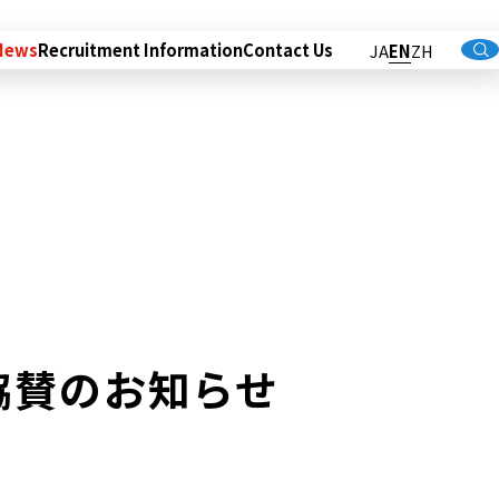
News
Recruitment Information
Contact Us
JA
EN
ZH
協賛のお知らせ