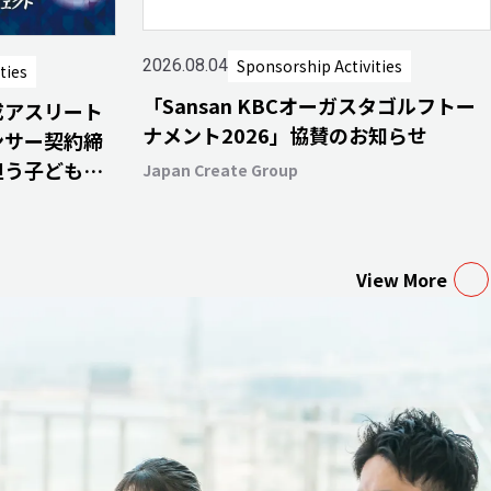
Sponsorship Activities
2026.08.04
ties
「Sansan KBCオーガスタゴルフトー
成アスリート
ナメント2026」協賛のお知らせ
ンサー契約締
担う子どもた
Japan Create Group
ける未来へ～
View More