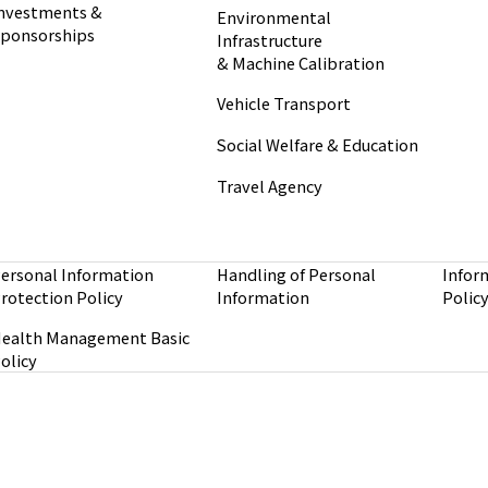
nvestments &
Environmental
ponsorships
Infrastructure
& Machine Calibration
Vehicle Transport
Social Welfare & Education
Travel Agency
ersonal Information
Handling of Personal
Infor
rotection Policy
Information
Polic
ealth Management Basic
olicy