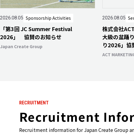
Sponsorship Activities
Se
2026.08.05
2026.08.05
「第3回 JC Summer Festival
株式会社AC
2026」 協賛のお知らせ
大級の盆踊
り2026」
Japan Create Group
ACT MARKETING
RECRUITMENT
Recruitment Info
Recruitment information for Japan Create Group a