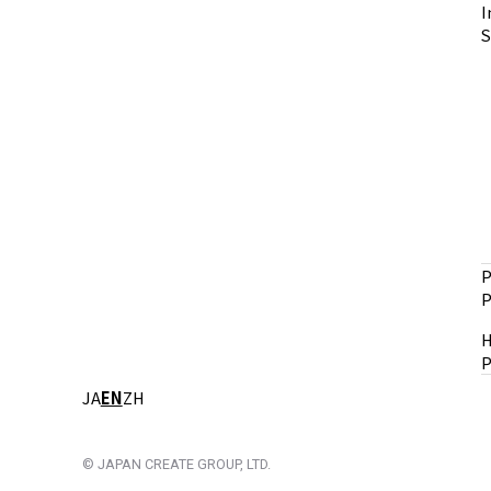
I
S
P
P
H
P
JA
EN
ZH
© JAPAN CREATE GROUP, LTD.