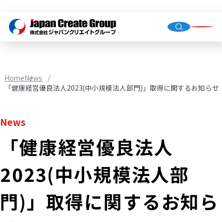
Top Me
Compan
Home
News
Group C
「健康経営優良法人2023(中小規模法人部門)」取得に関するお知らせ
News
「健康経営優良法人
Staffing
Recruit
2023(中小規模法人部
Store O
(Owned,
門)」取得に関するお知ら
FC)
Environ
Infrastr