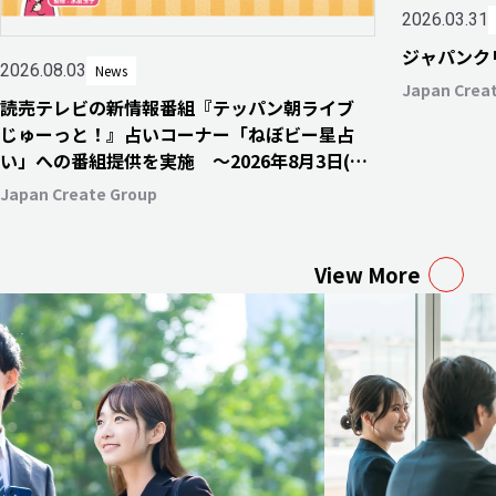
2026.03.31
ジャパンク
2026.08.03
News
Japan Crea
読売テレビの新情報番組『テッパン朝ライブ
じゅーっと！』占いコーナー「ねぼビー星占
い」への番組提供を実施 〜2026年8月3日(月)
より毎週月・水・金曜日にて放送開始〜
Japan Create Group
View More