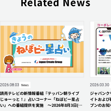
Related News
2026.03.30
2026.08.03
News
ジャパンク
読売テレビの新情報番組『テッパン朝ライブ
イトおよび
じゅーっと！』占いコーナー「ねぼビー星占
プンのお知
い」への番組提供を実施 〜2026年8月3日(月)
より毎週月・水・金曜日にて放送開始〜