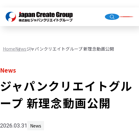
Top Me
Compan
Home
News
ジャパンクリエイトグループ 新理念動画公開
Group C
News
ジャパンクリエイトグル
Staffing
Recruit
ープ 新理念動画公開
Store O
(Owned,
FC)
2026.03.31
News
Environ
Infrastr