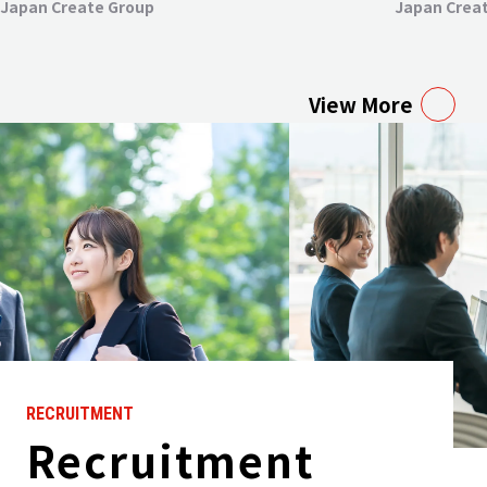
Japan Crea
Japan Create Group
View More
RECRUITMENT
Recruitment