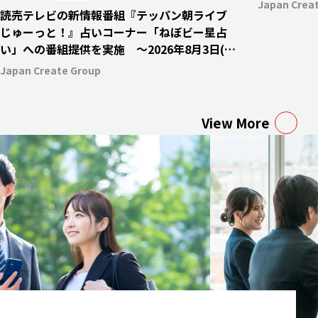
Japan Crea
読売テレビの新情報番組『テッパン朝ライブ
じゅーっと！』占いコーナー「ねぼビー星占
い」への番組提供を実施 〜2026年8月3日(月)
より毎週月・水・金曜日にて放送開始〜
Japan Create Group
View More