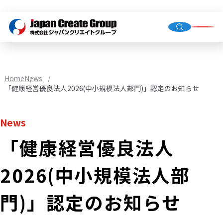
Top Me
Compan
Home
News
Group C
「健康経営優良法人2026(中小規模法人部門)」認定のお知らせ
News
「健康経営優良法人
Staffing
Recruit
2026(中小規模法人部
Store O
(Owned,
門)」認定のお知らせ
FC)
Environ
Infrastr