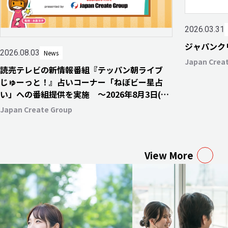
2026.03.31
ジャパンク
2026.08.03
News
Japan Crea
読売テレビの新情報番組『テッパン朝ライブ
じゅーっと！』占いコーナー「ねぼビー星占
い」への番組提供を実施 〜2026年8月3日(月)
より毎週月・水・金曜日にて放送開始〜
Japan Create Group
View More