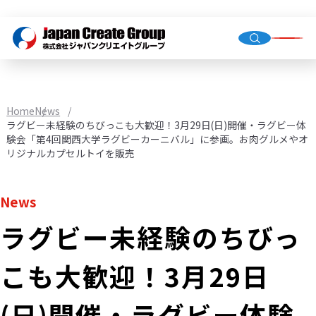
Top Me
Compan
Home
News
Group C
ラグビー未経験のちびっこも大歓迎！3月29日(日)開催・ラグビー体
験会「第4回関西大学ラグビーカーニバル」に参画。お肉グルメやオ
リジナルカプセルトイを販売
Staffing
News
Recruit
ラグビー未経験のちびっ
Store O
(Owned,
こも大歓迎！3月29日
FC)
Environ
(日)開催・ラグビー体験
Infrastr