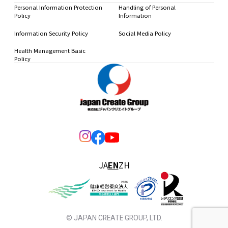
Personal Information Protection
Handling of Personal
Policy
Information
Information Security Policy
Social Media Policy
Health Management Basic
Policy
JA
EN
ZH
© JAPAN CREATE GROUP, LTD.