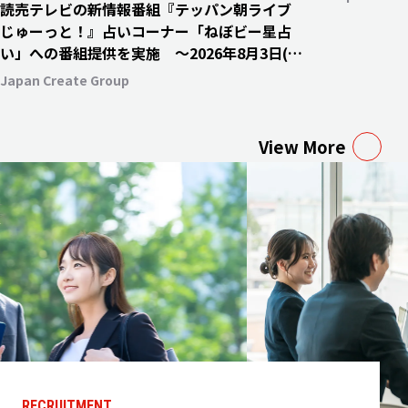
読売テレビの新情報番組『テッパン朝ライブ
じゅーっと！』占いコーナー「ねぼビー星占
い」への番組提供を実施 〜2026年8月3日(月)
より毎週月・水・金曜日にて放送開始〜
Japan Create Group
View More
RECRUITMENT