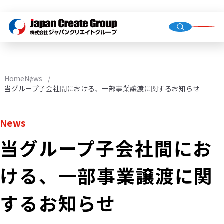
Top Me
Compan
Home
News
Group C
当グループ子会社間における、一部事業譲渡に関するお知らせ
News
当グループ子会社間にお
Staffing
Recruit
ける、一部事業譲渡に関
Store O
(Owned,
するお知らせ
FC)
Environ
Infrastr