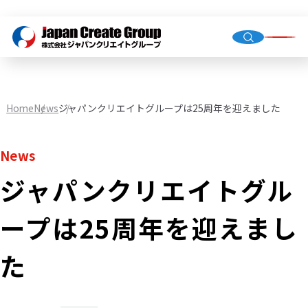
Top Me
Compan
Home
News
ジャパンクリエイトグループは25周年を迎えました
Group C
News
ジャパンクリエイトグル
Staffing
Recruit
ープは25周年を迎えまし
Store O
(Owned,
た
FC)
Environ
Infrastr